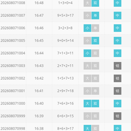
202608071008
16:48
1+3+0=4
大
双
中
202608071007
16:47
9+5+3=17
小
单
中
202608071006
16:46
3+2+3=8
小
单
中
202608071005
16:45
9+0+5=14
小
双
中
202608071004
16:44
7+1+3=11
小
双
中
202608071003
16:43
2+7+2=11
大
双
错
202608071002
16:42
1+5+7=13
大
双
错
202608071001
16:41
2+9+7=18
小
单
错
202608071000
16:40
7+6+3=16
大
双
中
202608070999
16:39
6+6+3=15
小
双
错
202608070998
16:38
8+6+3=17
大
双
中