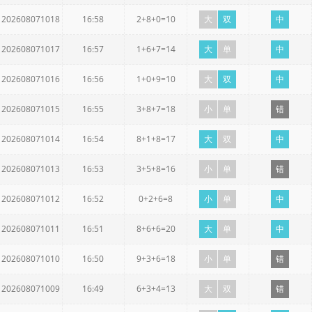
202608071018
16:58
2+8+0=10
大
双
中
202608071017
16:57
1+6+7=14
大
单
中
202608071016
16:56
1+0+9=10
大
双
中
202608071015
16:55
3+8+7=18
小
单
错
202608071014
16:54
8+1+8=17
大
双
中
202608071013
16:53
3+5+8=16
小
单
错
202608071012
16:52
0+2+6=8
小
单
中
202608071011
16:51
8+6+6=20
大
单
中
202608071010
16:50
9+3+6=18
小
单
错
202608071009
16:49
6+3+4=13
大
双
错