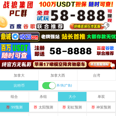
加拿大
加拿大西
台湾
比特币
开/关(广告)
组合
杀组
大小
单双
荐
99预测
荐
太阳预测
荐
彩虹预测
荐
神策预测