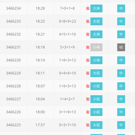
3466234
18:28
7+0+1=8
殺
大单
中
3466233
18:25
6+8+9=23
殺
大双
中
3466232
18:21
4+5+1=10
殺
大单
中
3466231
18:18
5+3+1=9
殺
小单
错
3466230
18:14
1+8+3=12
殺
小单
中
3466229
18:11
0+4+6=10
殺
大双
中
3466228
18:07
1+9+3=13
殺
小双
中
3466227
18:04
1+4+2=7
殺
小双
中
3466226
18:00
3+1+9=13
殺
小双
中
3466225
17:57
0+3+7=10
殺
大双
中