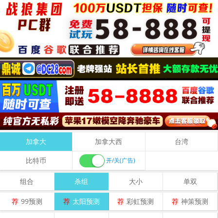
加拿大
加拿大西
台湾
比特币
开/关(广告)
组合
杀组
大小
单双
荐
99预测
荐
太阳预测
荐
彩虹预测
荐
神策预测