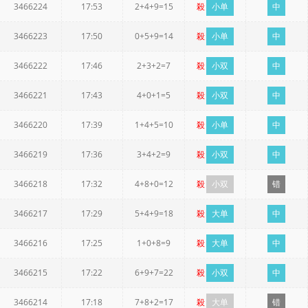
3466224
17:53
2+4+9=15
殺
小单
中
3466223
17:50
0+5+9=14
殺
小单
中
3466222
17:46
2+3+2=7
殺
小双
中
3466221
17:43
4+0+1=5
殺
小双
中
3466220
17:39
1+4+5=10
殺
小单
中
3466219
17:36
3+4+2=9
殺
小双
中
3466218
17:32
4+8+0=12
殺
小双
错
3466217
17:29
5+4+9=18
殺
大单
中
3466216
17:25
1+0+8=9
殺
大单
中
3466215
17:22
6+9+7=22
殺
小双
中
3466214
17:18
7+8+2=17
殺
大单
错