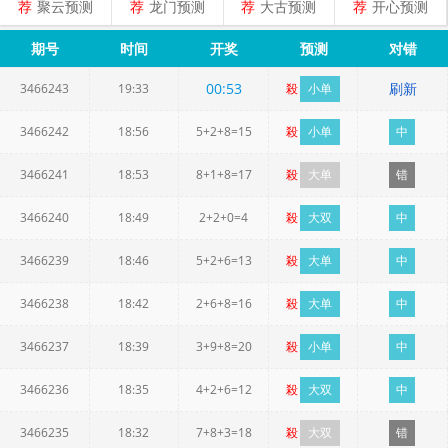
荐
聚云预测
荐
龙门预测
荐
大古预测
荐
开心预测
期号
时间
开奖
预测
对错
00
:
53
刷新
3466243
19:33
殺
小单
3466242
18:56
5+2+8=15
殺
小单
中
3466241
18:53
8+1+8=17
殺
大单
错
3466240
18:49
2+2+0=4
殺
大双
中
3466239
18:46
5+2+6=13
殺
大单
中
3466238
18:42
2+6+8=16
殺
大单
中
3466237
18:39
3+9+8=20
殺
小单
中
3466236
18:35
4+2+6=12
殺
大双
中
3466235
18:32
7+8+3=18
殺
大双
错