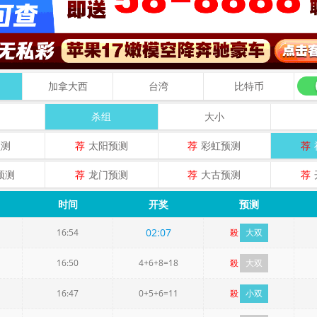
加拿大西
台湾
比特币
杀组
大小
预测
荐
太阳预测
荐
彩虹预测
荐
预测
荐
龙门预测
荐
大古预测
荐
时间
开奖
预测
02
:
06
16:54
殺
大双
16:50
4+6+8=18
殺
大双
16:47
0+5+6=11
殺
小双