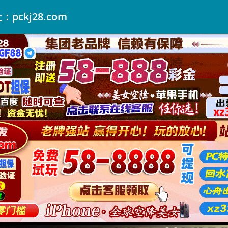
pckj28.com