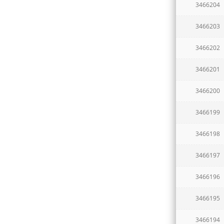
3466204
3466203
3466202
3466201
3466200
3466199
3466198
3466197
3466196
3466195
3466194