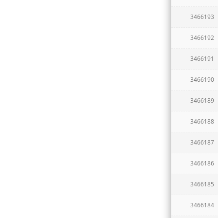
3466193
3466192
3466191
3466190
3466189
3466188
3466187
3466186
3466185
3466184