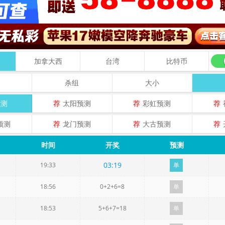
加拿大西
台湾
比特币
杀组
大小
预测
荐
太阳预测
荐
彩虹预测
荐
预测
荐
龙门预测
荐
大古预测
荐
时间
开奖
预测
03
:
18
19:33
单
18:56
0+2+6=8
单
18:53
5+6+7=18
单