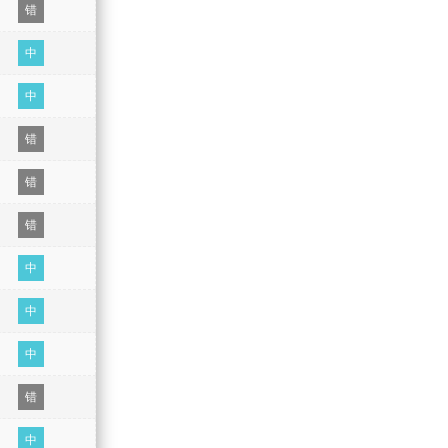
错
中
中
错
错
错
中
中
中
错
中