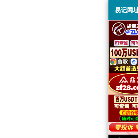
易记网址：