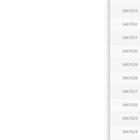
3467033
3467032
3467031
3467030
3467029
3467028
3467027
3467026
3467025
3467024