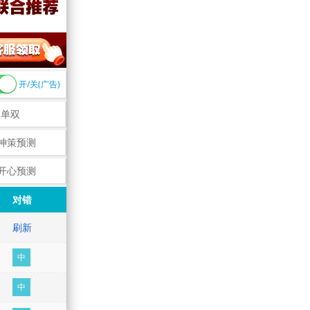
开/关(广告)
单双
神策预测
开心预测
对错
刷新
中
中