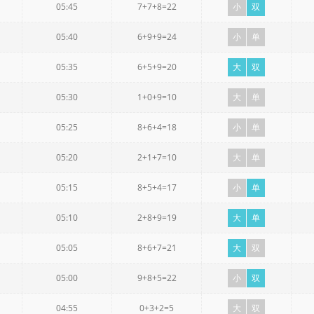
05:45
7+7+8=22
小
双
05:40
6+9+9=24
小
单
05:35
6+5+9=20
大
双
05:30
1+0+9=10
大
单
05:25
8+6+4=18
小
单
05:20
2+1+7=10
大
单
05:15
8+5+4=17
小
单
05:10
2+8+9=19
大
单
05:05
8+6+7=21
大
双
05:00
9+8+5=22
小
双
04:55
0+3+2=5
大
双