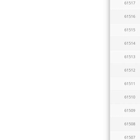
61517
61516
61515
61514
61513
61512
61511
61510
61509
61508
61507