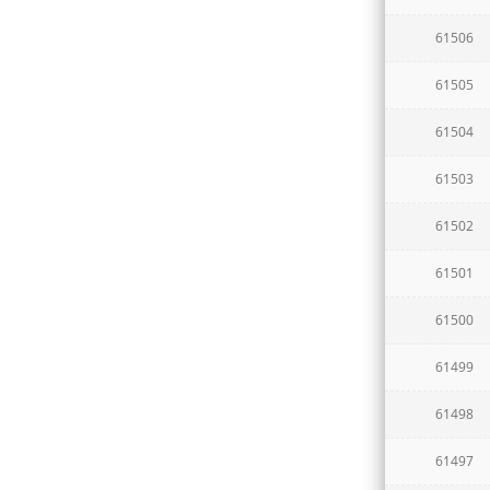
61506
61505
61504
61503
61502
61501
61500
61499
61498
61497