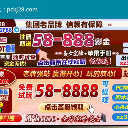
pckj28.com