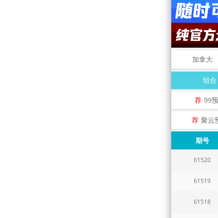
加拿大
组合
荐
99
荐
聚云
期号
61520
61519
61518