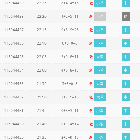
115044439
22:25
8+4+4=16
殺
小单
中
115044438
22:20
4+2+5=11
殺
小单
错
115044437
22:15
9+8+9=26
殺
小单
中
115044436
22:10
6+0+0=6
殺
小单
中
115044435
22:05
3+0+8=11
殺
大双
中
115044434
22:00
4+6+8=18
殺
小单
中
115044433
21:55
5+3+0=8
殺
大双
中
115044432
21:50
3+8+5=16
殺
大单
中
115044431
21:45
0+8+3=11
殺
小双
中
115044430
21:40
9+1+4=14
殺
小双
中
115044429
21:35
2+5+9=16
殺
小双
中