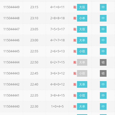
115044449
23:15
4+1+6=11
殺
大双
中
115044448
23:10
2+8+8=18
殺
小单
中
115044447
23:05
7+5+5=17
殺
大双
中
115044446
23:00
4+7+7=18
殺
大单
中
115044445
22:55
2+6+5=13
殺
小双
中
115044444
22:50
6+2+7=15
殺
大单
错
115044443
22:45
3+6+3=12
殺
小双
错
115044442
22:40
4+8+0=12
殺
大单
中
115044441
22:35
3+8+4=15
殺
小双
中
115044440
22:30
1+0+4=5
殺
大单
中